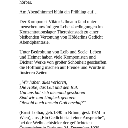
hörbar.
Am Abendhimmel blüht ein Frühling auf…
Der Komponist Viktor Ullmann fand unter
menschenunwürdigen Lebensbedingungen im
Konzentrationslager Theresienstadt zu einer
bleibenden Vertonung von Hölderlins Gedicht
Abendphantasie.
Unter Bedrohung von Leib und Seele, Leben
und Heimat haben viele Komponisten und
Dichter Werke von großer Schönheit geschaffen,
die Hoffnung machen auf Freude und Würde in
finsteren Zeiten.
„Wir haben alles verloren,
Die Habe, das Gut und den Ruf.
Um uns hat sich niemand geschoren –
Sind wir zum Unglück geboren,
Obwohl auch uns ein Gott erschuf?“
(Ernst Lothar, geb.1890 in Brünn; gest. 1974 in
Wien), aus „Ein Gedicht statt einer Ansprache“,
bei der Weihnachtsfeier der geflüchteten
Österreicher in Paris am 24. Dezember 1938