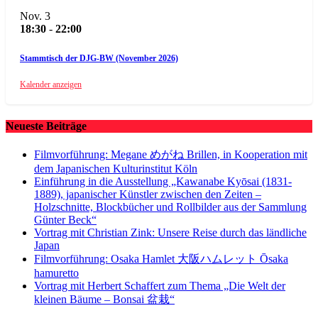
Nov.
3
18:30
-
22:00
Stammtisch der DJG-BW (November 2026)
Kalender anzeigen
Neueste Beiträge
Filmvorführung: Megane めがね Brillen, in Kooperation mit
dem Japanischen Kulturinstitut Köln
Einführung in die Ausstellung „Kawanabe Kyōsai (1831-
1889), japanischer Künstler zwischen den Zeiten –
Holzschnitte, Blockbücher und Rollbilder aus der Sammlung
Günter Beck“
Vortrag mit Christian Zink: Unsere Reise durch das ländliche
Japan
Filmvorführung: Osaka Hamlet 大阪ハムレット Ōsaka
hamuretto
Vortrag mit Herbert Schaffert zum Thema „Die Welt der
kleinen Bäume – Bonsai 盆栽“