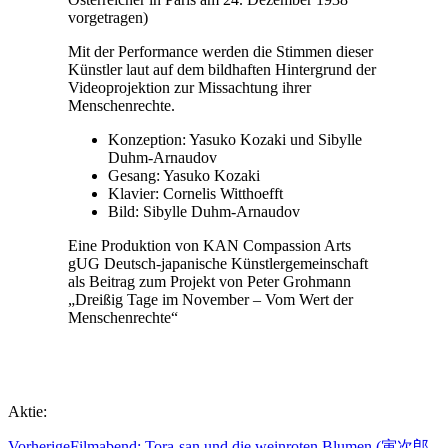
vorgetragen)
Mit der Performance werden die Stimmen dieser
Künstler laut auf dem bildhaften Hintergrund der
Videoprojektion zur Missachtung ihrer
Menschenrechte.
Konzeption: Yasuko Kozaki und Sibylle
Duhm-Arnaudov
Gesang: Yasuko Kozaki
Klavier: Cornelis Witthoefft
Bild: Sibylle Duhm-Arnaudov
Eine Produktion von KAN Compassion Arts
gUG Deutsch-japanische Künstlergemeinschaft
als Beitrag zum Projekt von Peter Grohmann
„Dreißig Tage im November – Vom Wert der
Menschenrechte“
Aktie:
Vorherige
Filmabend: Tora-san und die weinroten Blumen (寅次郎