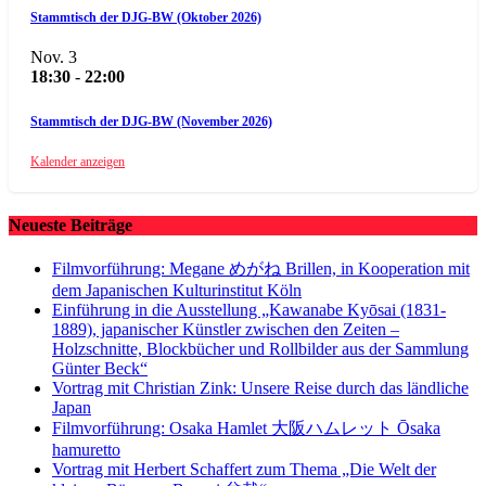
Stammtisch der DJG-BW (Oktober 2026)
Nov.
3
18:30
-
22:00
Stammtisch der DJG-BW (November 2026)
Kalender anzeigen
Neueste Beiträge
Filmvorführung: Megane めがね Brillen, in Kooperation mit
dem Japanischen Kulturinstitut Köln
Einführung in die Ausstellung „Kawanabe Kyōsai (1831-
1889), japanischer Künstler zwischen den Zeiten –
Holzschnitte, Blockbücher und Rollbilder aus der Sammlung
Günter Beck“
Vortrag mit Christian Zink: Unsere Reise durch das ländliche
Japan
Filmvorführung: Osaka Hamlet 大阪ハムレット Ōsaka
hamuretto
Vortrag mit Herbert Schaffert zum Thema „Die Welt der