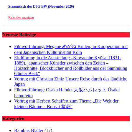
Stammtisch der DJG-BW (November 2026)
Kalender anzeigen
Neueste Beiträge
Filmvorführung: Megane めがね Brillen, in Kooperation mit
dem Japanischen Kulturinstitut Köln
Einführung in die Ausstellung „Kawanabe Kyōsai (1831-
1889), japanischer Künstler zwischen den Zeiten –
Holzschnitte, Blockbücher und Rollbilder aus der Sammlung
Günter Beck“
Vortrag mit Christian Zink: Unsere Reise durch das ländliche
Japan
Filmvorführung: Osaka Hamlet 大阪ハムレット Ōsaka
hamuretto
Vortrag mit Herbert Schaffert zum Thema „Die Welt der
kleinen Bäume – Bonsai 盆栽“
Kategorien
Bambus-Blätter
(17)