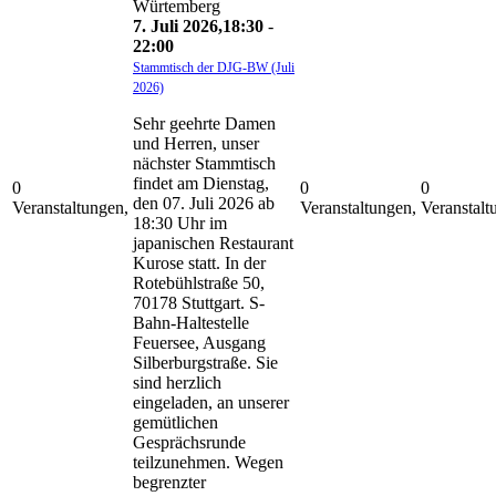
7. Juli 2026,18:30
-
22:00
Stammtisch der DJG-BW (Juli
2026)
Sehr geehrte Damen
und Herren, unser
nächster Stammtisch
findet am Dienstag,
0
0
0
den 07. Juli 2026 ab
Veranstaltungen,
Veranstaltungen,
Veranstalt
18:30 Uhr im
6
8
9
japanischen Restaurant
Kurose statt. In der
Rotebühlstraße 50,
70178 Stuttgart. S-
Bahn-Haltestelle
Feuersee, Ausgang
Silberburgstraße. Sie
sind herzlich
eingeladen, an unserer
gemütlichen
Gesprächsrunde
teilzunehmen. Wegen
begrenzter