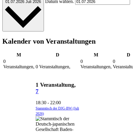
Datum wählen.
01.07.2026
Juli 2026
Kalender von Veranstaltungen
Montag
Dienstag
Mittwoch
D
M
D
M
D
0
0
0
Veranstaltungen,
0 Veranstaltungen,
30
Veranstaltungen,
Veranstalt
29
1
2
1 Veranstaltung,
7
18:30
-
22:00
Stammtisch der DJG-BW (Juli
2026)