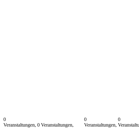
0
0
0
Veranstaltungen,
0 Veranstaltungen,
28
Veranstaltungen,
Veranstalt
27
29
30