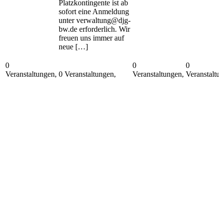
Platzkontingente ist ab
sofort eine Anmeldung
unter verwaltung@djg-
bw.de erforderlich. Wir
freuen uns immer auf
neue […]
0
0
0
Veranstaltungen,
0 Veranstaltungen,
14
Veranstaltungen,
Veranstalt
13
15
16