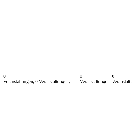
0
0
0
Veranstaltungen,
0 Veranstaltungen,
21
Veranstaltungen,
Veranstalt
20
22
23