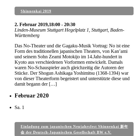
Shinnenkai 2019
2. Februar 2019,18:00
-
20:30
Linden-Museum Stuttgart
Hegelplatz 1, Stuttgart, Baden-
Württemberg
Das No-Theater und die Gagaku-Musik Vortrag: No ist eine
Form des traditionellen japanischen Theaters, von Kan’ami
und seinem Sohn Zeami Motokijo im 14.Jahr-hundert in
Kyoto aus verschiedenen Vorformen entwickelt. Damals
waren No-Schauspieler auch gleichzeitig die Autoren der
Stücke. Der Shogun Ashikaga Yoshimitsu (1368-1394) war
von dieser Theaterform begeistert und unterstützte diese und
damit begann der […]
Februar 2020
Sa.
1
Einladung zum japanischen Neujahrsfest Shinnenkai 新年
会 der Deutsch-Japanischen Gesellschaft BW e.V.