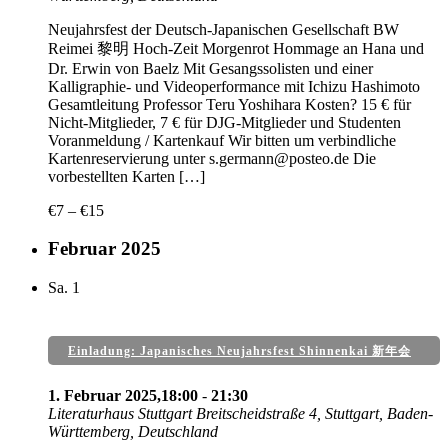
Neujahrsfest der Deutsch-Japanischen Gesellschaft BW
Reimei 黎明 Hoch-Zeit Morgenrot Hommage an Hana und
Dr. Erwin von Baelz Mit Gesangssolisten und einer
Kalligraphie- und Videoperformance mit Ichizu Hashimoto
Gesamtleitung Professor Teru Yoshihara Kosten? 15 € für
Nicht-Mitglieder, 7 € für DJG-Mitglieder und Studenten
Voranmeldung / Kartenkauf Wir bitten um verbindliche
Kartenreservierung unter s.germann@posteo.de Die
vorbestellten Karten […]
€7 – €15
Februar 2025
Sa.
1
Einladung: Japanisches Neujahrsfest Shinnenkai 新年会
1. Februar 2025,18:00
-
21:30
Literaturhaus Stuttgart
Breitscheidstraße 4, Stuttgart, Baden-
Württemberg, Deutschland