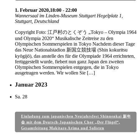
1. Februar 2020,18:00
-
22:00
Wannersaal im Linden-Museum Stuttgart
Hegelplatz 1,
Stuttgart, Deutschland
Copyright Foto: 江戸村のとくぞう „Tokyo – Olympia 1964
und Olympia 2020“ Musikalische Zeitreise zu den
Olympischen Sommerspielen in Tokyo Nachdem dieser Tage
das Neue Nationalstadion 新国立競技場 (Shin kokuritsu
kyōgijō), das anstelle des für die Olympiade 1964 errichteten,
fertiggestellt wurde, fiebert nun ganz Japan den zweiten
Olympischen Sommerspielen entgegen, die in Tokyo
ausgetragen werden. Wir wollen Sie […]
Januar 2023
Sa.
28
Einladung zum japanischen Neujahrsfest Shinnenkai 新年
会 mit dem Deutsch-Japanischen Chor „Der Flügel“,
Gesamtleitung Makitaro Arima und Solisten