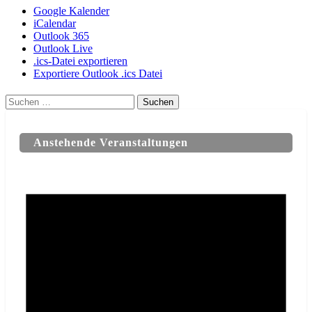
Google Kalender
iCalendar
Outlook 365
Outlook Live
.ics-Datei exportieren
Exportiere Outlook .ics Datei
Suchen
nach:
Anstehende Veranstaltungen