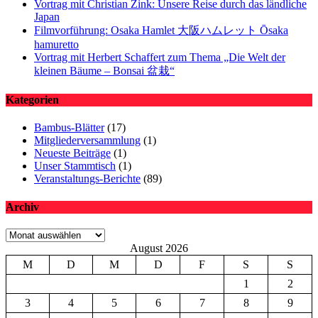
Vortrag mit Christian Zink: Unsere Reise durch das ländliche
Japan
Filmvorführung: Osaka Hamlet 大阪ハムレット Ōsaka
hamuretto
Vortrag mit Herbert Schaffert zum Thema „Die Welt der
kleinen Bäume – Bonsai 盆栽“
Kategorien
Bambus-Blätter
(17)
Mitgliederversammlung
(1)
Neueste Beiträge
(1)
Unser Stammtisch
(1)
Veranstaltungs-Berichte
(89)
Archiv
Archiv
August 2026
M
D
M
D
F
S
S
1
2
3
4
5
6
7
8
9