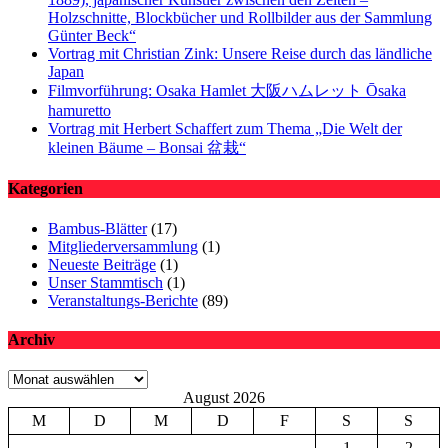
Holzschnitte, Blockbücher und Rollbilder aus der Sammlung
Günter Beck“
Vortrag mit Christian Zink: Unsere Reise durch das ländliche
Japan
Filmvorführung: Osaka Hamlet 大阪ハムレット Ōsaka
hamuretto
Vortrag mit Herbert Schaffert zum Thema „Die Welt der
kleinen Bäume – Bonsai 盆栽“
Kategorien
Bambus-Blätter
(17)
Mitgliederversammlung
(1)
Neueste Beiträge
(1)
Unser Stammtisch
(1)
Veranstaltungs-Berichte
(89)
Archiv
Archiv
August 2026
M
D
M
D
F
S
S
1
2