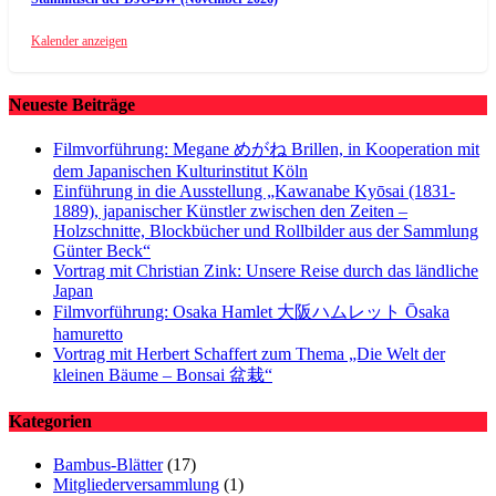
Kalender anzeigen
Neueste Beiträge
Filmvorführung: Megane めがね Brillen, in Kooperation mit
dem Japanischen Kulturinstitut Köln
Einführung in die Ausstellung „Kawanabe Kyōsai (1831-
1889), japanischer Künstler zwischen den Zeiten –
Holzschnitte, Blockbücher und Rollbilder aus der Sammlung
Günter Beck“
Vortrag mit Christian Zink: Unsere Reise durch das ländliche
Japan
Filmvorführung: Osaka Hamlet 大阪ハムレット Ōsaka
hamuretto
Vortrag mit Herbert Schaffert zum Thema „Die Welt der
kleinen Bäume – Bonsai 盆栽“
Kategorien
Bambus-Blätter
(17)
Mitgliederversammlung
(1)