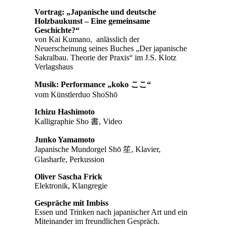
Vortrag: „Japanische und deutsche
Holzbaukunst – Eine gemeinsame
Geschichte?“
von Kai Kumano, anlässlich der
Neuerscheinung seines Buches „Der japanische
Sakralbau. Theorie der Praxis“ im J.S. Klotz
Verlagshaus
Musik: Performance „koko
ここ
“
vom Künstlerduo ShoShō
Ichizu Hashimoto
Kalligraphie Sho 書, Video
Junko Yamamoto
Japanische Mundorgel Shō 笙, Klavier,
Glasharfe, Perkussion
Oliver Sascha Frick
Elektronik, Klangregie
Gespräche mit Imbiss
Essen und Trinken nach japanischer Art und ein
Miteinander im freundlichen Gespräch.