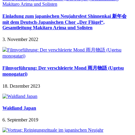
Einladung zum japanischen Neujahrsfest Shinnenkai 新年会
mit dem Deutsch-Japanischen Chor „Der Flügel“,
Gesamtleitung Makitaro Arima und Solisten
3. November 2022
Filmvorführung: Der verschleierte Mond 雨月物語 (Ugetsu
monogatari)
18. Dezember 2023
Waldland Japan
6. September 2019