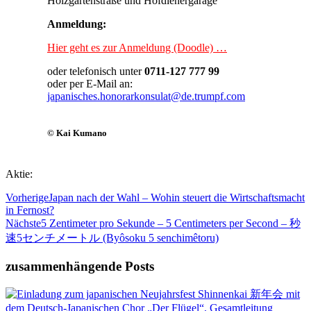
Holzgartenstraße und Hofdienergarage
Anmeldung:
Hier geht es zur Anmeldung (Doodle) …
oder telefonisch unter
0711-127 777 99
oder per E-Mail an:
japanisches.honorarkonsulat@de.trumpf.com
© Kai Kumano
Aktie:
Vorherige
Japan nach der Wahl – Wohin steuert die Wirtschaftsmacht
in Fernost?
Nächste
5 Zentimeter pro Sekunde – 5 Centimeters per Second – 秒
速5センチメートル (Byôsoku 5 senchimêtoru)
zusammenhängende Posts