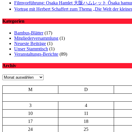
Filmvorführung: Osaka Hamlet 大阪ハムレット Ōsaka hamur
Vortrag mit Herbert Schaffert zum Thema „Die Welt der kle
Kategorien
Bambus-Blätter
(17)
Mitgliederversammlung
(1)
Neueste Beiträge
(1)
Unser Stammtisch
(1)
Veranstaltungs-Berichte
(89)
Archiv
Archiv
M
D
3
4
10
11
17
18
24
25