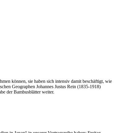
hmen können, sie haben sich intensiv damit beschäftigt, wie
eutschen Geographen Johannes Justus Rein (1835-1918)
abe der Bambusblätter weiter.
n in Japan“ in unserer Vortragsreihe haben: Freitag,