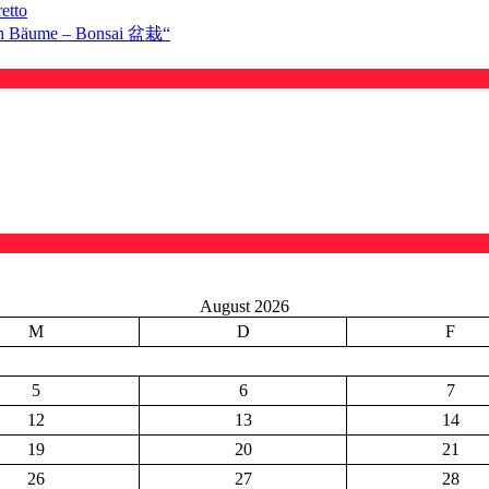
etto
inen Bäume – Bonsai 盆栽“
August 2026
M
D
F
5
6
7
12
13
14
19
20
21
26
27
28