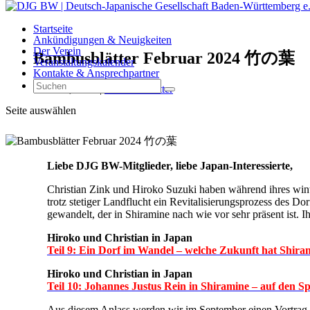
Startseite
Ankündigungen & Neuigkeiten
Der Verein
Bambusblätter Februar 2024 竹の葉
Veranstaltungskalender
Kontakte & Ansprechpartner
20. Feb., 2024
|
Bambus-Blätter
Seite auswählen
Liebe DJG BW-Mitglieder, liebe Japan-Interessierte,
Christian Zink und Hiroko Suzuki haben während ihres winte
trotz stetiger Landflucht ein Revitalisierungsprozess des 
gewandelt, der in Shiramine nach wie vor sehr präsent ist.
Hiroko und Christian in Japan
Teil 9: Ein Dorf im Wandel – welche Zukunft hat Shiram
Hiroko und Christian in Japan
Teil 10: Johannes Justus Rein in Shiramine – auf den S
Aus diesem Anlass werden wir im September einen Vortrag m