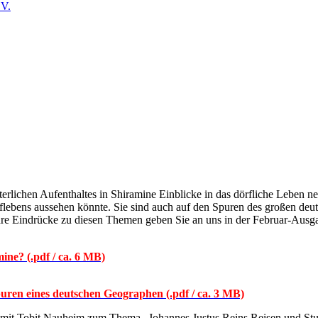
rlichen Aufenthaltes in Shiramine Einblicke in das dörfliche Leben ne
Dorflebens aussehen könnte. Sie sind auch auf den Spuren des großen d
 Ihre Eindrücke zu diesen Themen geben Sie an uns in der Februar-Ausg
ine? (.pdf / ca. 6 MB)
puren eines deutschen Geographen (.pdf / ca. 3 MB)
it Tobit Nauheim zum Thema „Johannes Justus Reins Reisen und Studie