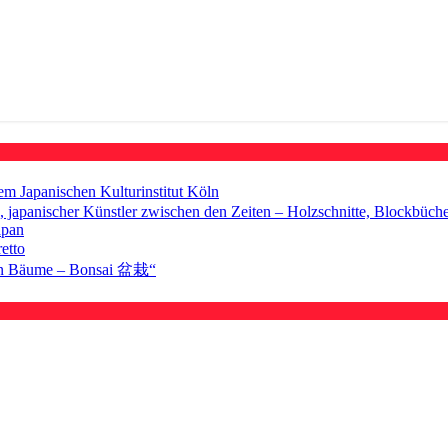
 Japanischen Kulturinstitut Köln
 japanischer Künstler zwischen den Zeiten – Holzschnitte, Blockbüch
apan
etto
inen Bäume – Bonsai 盆栽“