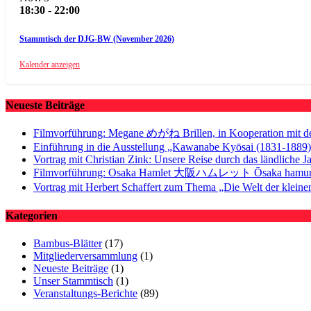
18:30
-
22:00
Stammtisch der DJG-BW (November 2026)
Kalender anzeigen
Neueste Beiträge
Filmvorführung: Megane めがね Brillen, in Kooperation mit dem
Einführung in die Ausstellung „Kawanabe Kyōsai (1831-1889),
Vortrag mit Christian Zink: Unsere Reise durch das ländliche J
Filmvorführung: Osaka Hamlet 大阪ハムレット Ōsaka hamur
Vortrag mit Herbert Schaffert zum Thema „Die Welt der kle
Kategorien
Bambus-Blätter
(17)
Mitgliederversammlung
(1)
Neueste Beiträge
(1)
Unser Stammtisch
(1)
Veranstaltungs-Berichte
(89)