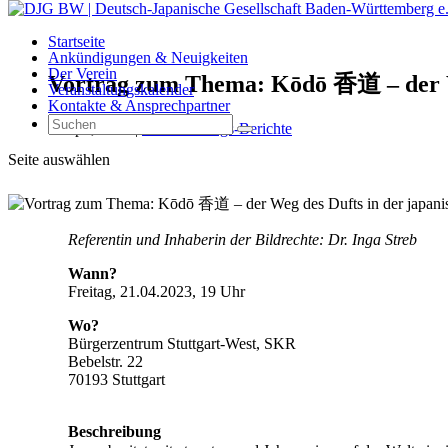
Startseite
Ankündigungen & Neuigkeiten
Der Verein
Vortrag zum Thema: Kōdō 香道 – der We
Veranstaltungskalender
Kontakte & Ansprechpartner
1. Apr., 2023
|
Veranstaltungs-Berichte
Seite auswählen
Referentin und Inhaberin der Bildrechte: Dr. Inga Streb
Wann?
Freitag, 21.04.2023, 19 Uhr
Wo?
Bürgerzentrum Stuttgart-West, SKR
Bebelstr. 22
70193 Stuttgart
Beschreibung