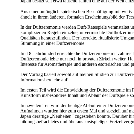
Japan besitzt seit etwa tausend Jahren eine auf der Welt 
Aus einer anfänglich spielerischen Beschäftigung mit wertvo
ähnelt in ihrem äußeren, formalen Erscheinungsbild der Teez
In der Duftzeremonie werden Duft-Ratespiele veranstaltet un
komplizierten Regeln einzelne, unvermischte Dufthölzer in 
Qualitäten herauszufinden. Der korrekte, ritualisierte Umga
Stimmung in einer Duftzeremonie.
Im 18. Jahrhundert erreichte die Duftzeremonie mit zahlreic
Duftzeremonie lebte nur noch in privaten Zirkeln weiter.
Interesse für Aromatherapie und anderen esoterischen und 
Der Vortrag basiert sowohl auf meinen Studien zur Duftzer
Informationsbereiche auf:
Im ersten Teil wird die Entwicklung der Duftzeremonie im R
Kunstform insbesondere Inhalt und Ablauf der Duftspiele sow
Im zweiten Teil wird der heutige Ablauf einer Duftzeremoni
Aufnahmen wurden hier zum ersten Mal und speziell auf mein
Japan derartige „Neuheiten“ zugestehen konnte. Darüber hina
bildungsbefrachtetes und überaus kostspieliges Freizeitverg