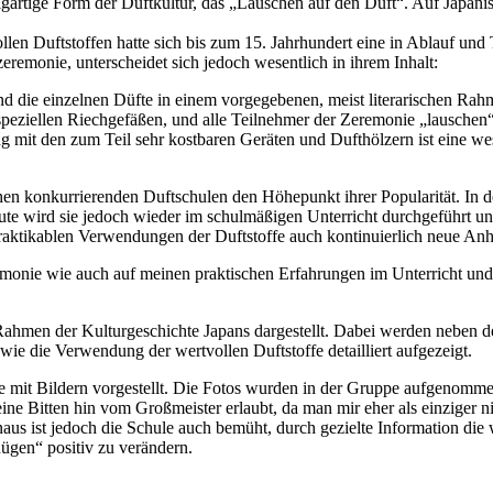
einzigartige Form der Duftkultur, das „Lauschen auf den Duft“. Auf J
llen Duftstoffen hatte sich bis zum 15. Jahrhundert eine in Ablauf und
eremonie, unterscheidet sich jedoch wesentlich in ihrem Inhalt:
d die einzelnen Düfte in einem vorgegebenen, meist literarischen Rahme
speziellen Riechgefäßen, und alle Teilnehmer der Zeremonie „lauschen“
ng mit den zum Teil sehr kostbaren Geräten und Dufthölzern ist eine we
hen konkurrierenden Duftschulen den Höhepunkt ihrer Popularität. In der
 Heute wird sie jedoch wieder im schulmäßigen Unterricht durchgefüh
praktikablen Verwendungen der Duftstoffe auch kontinuierlich neue An
emonie wie auch auf meinen praktischen Erfahrungen im Unterricht und 
ahmen der Kulturgeschichte Japans dargestellt. Dabei werden neben den
ie die Verwendung der wertvollen Duftstoffe detailliert aufgezeigt.
e mit Bildern vorgestellt. Die Fotos wurden in der Gruppe aufgenommen
e Bitten hin vom Großmeister erlaubt, da man mir eher als einziger ni
us ist jedoch die Schule auch bemüht, durch gezielte Information die we
nügen“ positiv zu verändern.