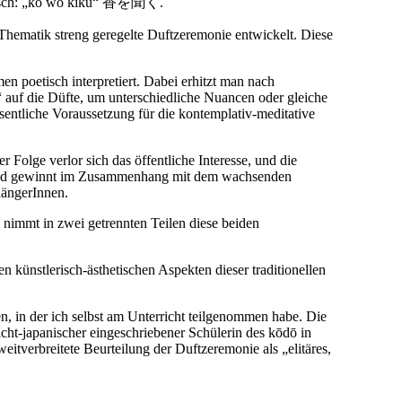
apanisch: „kō wo kiku“ 香を聞く.
 Thematik streng geregelte Duftzeremonie entwickelt. Diese
n poetisch interpretiert. Dabei erhitzt man nach
 auf die Düfte, um unterschiedliche Nuancen oder gleiche
sentliche Voraussetzung für die kontemplativ-meditative
 Folge verlor sich das öffentliche Interesse, und die
rt und gewinnt im Zusammenhang mit dem wachsenden
hängerInnen.
nimmt in zwei getrennten Teilen diese beiden
 künstlerisch-ästhetischen Aspekten dieser traditionellen
, in der ich selbst am Unterricht teilgenommen habe. Die
cht-japanischer eingeschriebener Schülerin des kōdō in
itverbreitete Beurteilung der Duftzeremonie als „elitäres,