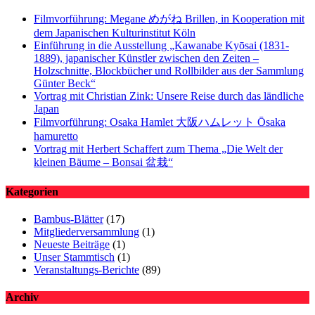
Filmvorführung: Megane めがね Brillen, in Kooperation mit
dem Japanischen Kulturinstitut Köln
Einführung in die Ausstellung „Kawanabe Kyōsai (1831-
1889), japanischer Künstler zwischen den Zeiten –
Holzschnitte, Blockbücher und Rollbilder aus der Sammlung
Günter Beck“
Vortrag mit Christian Zink: Unsere Reise durch das ländliche
Japan
Filmvorführung: Osaka Hamlet 大阪ハムレット Ōsaka
hamuretto
Vortrag mit Herbert Schaffert zum Thema „Die Welt der
kleinen Bäume – Bonsai 盆栽“
Kategorien
Bambus-Blätter
(17)
Mitgliederversammlung
(1)
Neueste Beiträge
(1)
Unser Stammtisch
(1)
Veranstaltungs-Berichte
(89)
Archiv