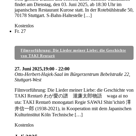
findet am Dienstag, den 03. Juni 2025, ab 18:30 Uhr im
japanischen Restaurant Kurose statt. In der Rotebühlstraße 50,
70178 Stuttgart. S-Bahn-Haltestelle […]
Kostenlos
Fr.
27
Filmvorführung: Die Lieder meiner Liebe: die Geschichte
von TAKI Rentarō
27. Juni 2025,19:00
-
22:00
Otto-Herbert-Hajek-Saal im Bürgerzentrum
Bebelstraße 22,
Stuttgart-West
Filmvorführung: Die Lieder meiner Liebe: die Geschichte von
TAKI Rentarō わが愛の譜 瀧廉太郎物語 waga ai no
uta: TAKI Rentarō monogatari Regie SAWAI Shin’ichirō 澤
井信一郎 (1938-2021), in Kooperation mit dem Japanischen
Kulturinstitut Köln Technische […]
Kostenlos