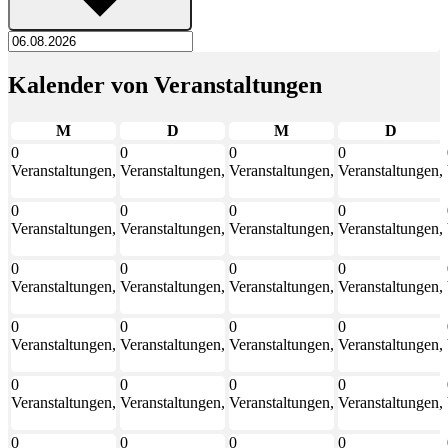
Kalender von Veranstaltungen
Montag
Dienstag
Mittwoch
Donner
M
D
M
D
0
0
0
0
Veranstaltungen,
Veranstaltungen,
Veranstaltungen,
Veranstaltungen,
27
28
29
30
0
0
0
0
Veranstaltungen,
Veranstaltungen,
Veranstaltungen,
Veranstaltungen,
3
4
5
6
0
0
0
0
Veranstaltungen,
Veranstaltungen,
Veranstaltungen,
Veranstaltungen,
10
11
12
13
0
0
0
0
Veranstaltungen,
Veranstaltungen,
Veranstaltungen,
Veranstaltungen,
17
18
19
20
0
0
0
0
Veranstaltungen,
Veranstaltungen,
Veranstaltungen,
Veranstaltungen,
24
25
26
27
0
0
0
0