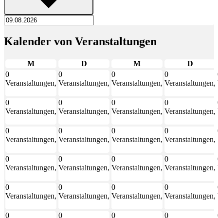
Kalender von Veranstaltungen
Montag
Dienstag
Mittwoch
Donner
M
D
M
D
0
0
0
0
Veranstaltungen,
Veranstaltungen,
Veranstaltungen,
Veranstaltungen,
27
28
29
30
0
0
0
0
Veranstaltungen,
Veranstaltungen,
Veranstaltungen,
Veranstaltungen,
3
4
5
6
0
0
0
0
Veranstaltungen,
Veranstaltungen,
Veranstaltungen,
Veranstaltungen,
10
11
12
13
0
0
0
0
Veranstaltungen,
Veranstaltungen,
Veranstaltungen,
Veranstaltungen,
17
18
19
20
0
0
0
0
Veranstaltungen,
Veranstaltungen,
Veranstaltungen,
Veranstaltungen,
24
25
26
27
0
0
0
0